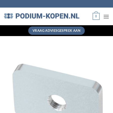
Ga
naar
inhoud
0
VRAAG ADVIESGESPREK AAN