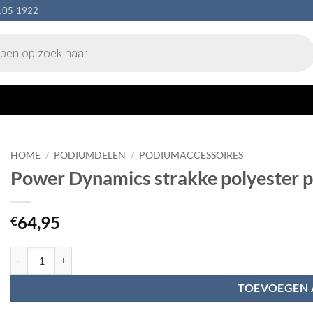
105 1922
HOME
/
PODIUMDELEN
/
PODIUMACCESSOIRES
Power Dynamics strakke polyester 
64,95
€
Power Dynamics strakke polyester podiumrok - zwart (6m x 60cm) aa
TOEVOEGEN 