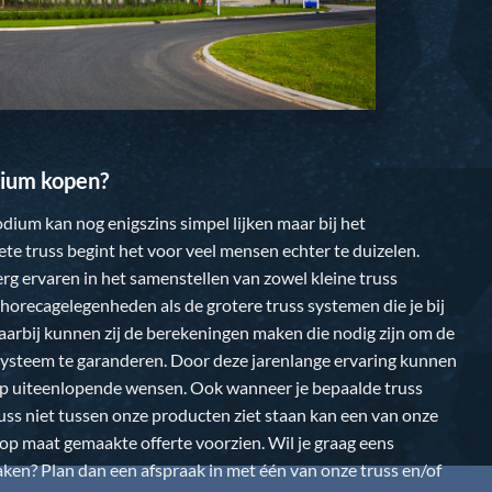
ium kopen?
dium kan nog enigszins simpel lijken maar bij het
te truss begint het voor veel mensen echter te duizelen.
 erg ervaren in het samenstellen van zowel kleine truss
horecagelegenheden als de grotere truss systemen die je bij
Daarbij kunnen zij de berekeningen maken die nodig zijn om de
k systeem te garanderen. Door deze jarenlange ervaring kunnen
op uiteenlopende wensen. Ook wanneer je bepaalde truss
uss niet tussen onze producten ziet staan kan een van onze
n op maat gemaakte offerte voorzien. Wil je graag eens
en? Plan dan een afspraak in met één van onze truss en/of