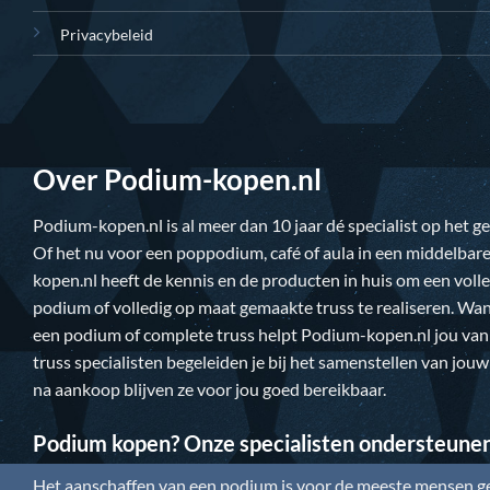
Privacybeleid
Over Podium-kopen.nl
Podium-kopen.nl
is al meer dan 10 jaar dé specialist op het 
Of het nu voor een poppodium, café of aula in een middelbare
kopen.nl
heeft de kennis en de producten in huis om een vol
podium of volledig op maat gemaakte truss te realiseren. Wan
een podium of complete truss helpt
Podium-kopen.nl
jou van
truss specialisten begeleiden je bij het samenstellen van jou
na aankoop blijven ze voor jou goed bereikbaar.
Podium kopen? Onze specialisten ondersteune
Het aanschaffen van een podium is voor de meeste mensen gee