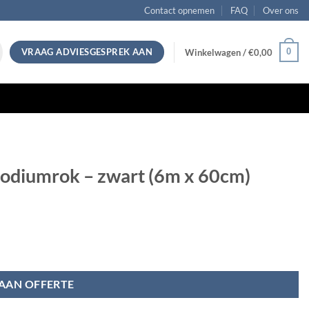
Contact opnemen
FAQ
Over ons
VRAAG ADVIESGESPREK AAN
0
Winkelwagen /
€
0,00
podiumrok – zwart (6m x 60cm)
ntal
AAN OFFERTE