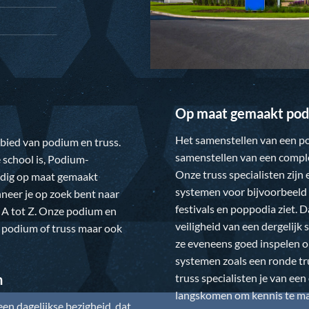
Op maat gemaakt pod
Het samenstellen van een po
gebied van podium en truss.
samenstellen van een comple
 school is,
Podium-
Onze truss specialisten zijn
ledig op maat gemaakt
systemen voor bijvoorbeeld 
neer je op zoek bent naar
festivals en poppodia ziet. 
 A tot Z. Onze podium en
veiligheid van een dergelij
w podium of truss maar ook
ze eveneens goed inspelen 
systemen zoals een ronde tr
truss specialisten je van ee
n
langskomen om kennis te mak
n dagelijkse bezigheid, dat