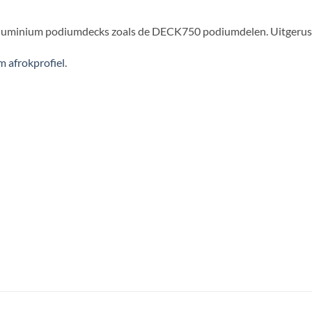
n aluminium podiumdecks zoals de DECK750 podiumdelen. Uitgerus
m afrokprofiel
.