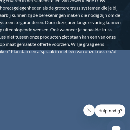
 erg ervaren in het samenstellen van zowel kleine truss
horecagelegenheden als de grotere truss systemen die je bij
Daarbij kunnen zij de berekeningen maken die nodig zijn om de
k systeem te garanderen. Door deze jarenlange ervaring kunnen
op uiteenlopende wensen. Ook wanneer je bepaalde truss
uss niet tussen onze producten ziet staan kan een van onze
n op maat gemaakte offerte voorzien. Wil je graag eens
en? Plan dan een afspraak in met één van onze truss en/of