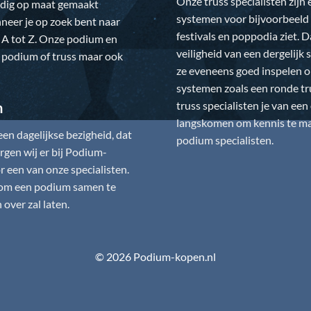
Onze truss specialisten zijn
ledig op maat gemaakt
systemen voor bijvoorbeeld 
neer je op zoek bent naar
festivals en poppodia ziet. 
 A tot Z. Onze podium en
veiligheid van een dergelij
w podium of truss maar ook
ze eveneens goed inspelen 
systemen zoals een ronde tr
truss specialisten je van ee
n
langskomen om kennis te mak
n dagelijkse bezigheid, dat
podium specialisten.
gen wij er bij
Podium-
 een van onze specialisten.
is om een podium samen te
over zal laten.
© 2026 Podium-kopen.nl