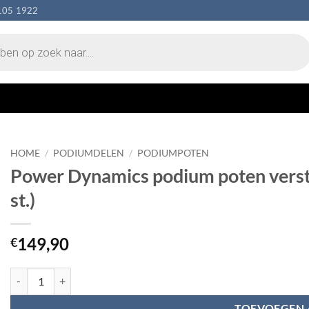
105 1922
HOME
/
PODIUMDELEN
/
PODIUMPOTEN
Power Dynamics podium poten verst
st.)
149,90
€
Power Dynamics podium poten verstelbaar tussen 100 -103cm rond (4 
TOEVOEGEN 