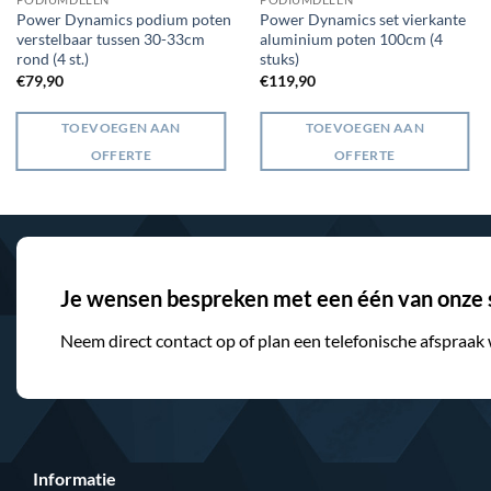
Power Dynamics podium poten
Power Dynamics set vierkante
verstelbaar tussen 30-33cm
aluminium poten 100cm (4
rond (4 st.)
stuks)
€
79,90
€
119,90
TOEVOEGEN AAN
TOEVOEGEN AAN
OFFERTE
OFFERTE
Je wensen bespreken met een één van onze s
Neem direct contact op of plan een telefonische afspraak
Informatie