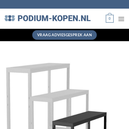
Ga
naar
inhoud
0
VRAAG ADVIESGESPREK AAN