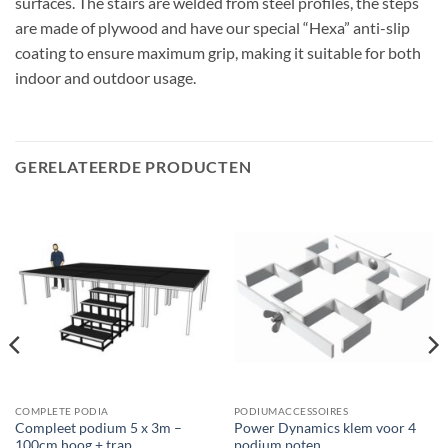
surfaces. The stairs are welded from steel profiles, the steps
are made of plywood and have our special “Hexa” anti-slip
coating to ensure maximum grip, making it suitable for both
indoor and outdoor usage.
GERELATEERDE PRODUCTEN
COMPLETE PODIA
PODIUMACCESSOIRES
Compleet podium 5 x 3m –
Power Dynamics klem voor 4
100cm hoog + trap
podium poten