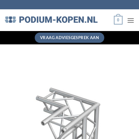
Ga
naar
inhoud
0
VRAAG ADVIESGESPREK AAN