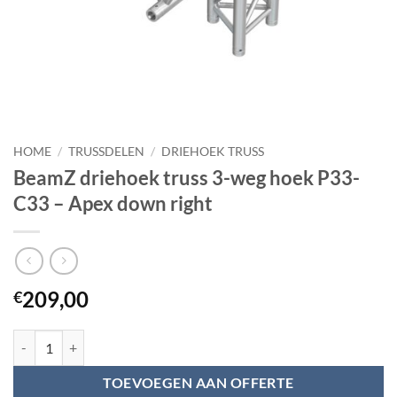
HOME
/
TRUSSDELEN
/
DRIEHOEK TRUSS
BeamZ driehoek truss 3-weg hoek P33-
C33 – Apex down right
209,00
€
BeamZ driehoek truss 3-weg hoek P33-C33 - Apex down right aantal
TOEVOEGEN AAN OFFERTE