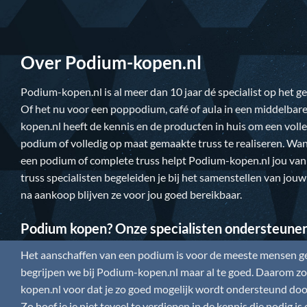
Over Podium-kopen.nl
Podium-kopen.nl
is al meer dan 10 jaar dé specialist op het 
Of het nu voor een poppodium, café of aula in een middelbare
kopen.nl
heeft de kennis en de producten in huis om een vol
podium of volledig op maat gemaakte truss te realiseren. Wan
een podium of complete truss helpt
Podium-kopen.nl
jou van
truss specialisten begeleiden je bij het samenstellen van jou
na aankoop blijven ze voor jou goed bereikbaar.
Podium kopen? Onze specialisten ondersteune
Het aanschaffen van een podium is voor de meeste mensen gee
begrijpen we bij
Podium-kopen.nl
maar al te goed. Daarom zor
kopen.nl
voor dat je zo goed mogelijk wordt ondersteund door
Zo hoef je je niet teveel te verdiepen in de kennis die nodig 