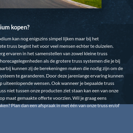
ium kopen?
dium kan nog enigszins simpel lijken maar bij het
te truss begint het voor veel mensen echter te duizelen.
 erg ervaren in het samenstellen van zowel kleine truss
horecagelegenheden als de grotere truss systemen die je bij
Daarbij kunnen zij de berekeningen maken die nodig zijn om de
k systeem te garanderen. Door deze jarenlange ervaring kunnen
op uiteenlopende wensen. Ook wanneer je bepaalde truss
uss niet tussen onze producten ziet staan kan een van onze
n op maat gemaakte offerte voorzien. Wil je graag eens
en? Plan dan een afspraak in met één van onze truss en/of