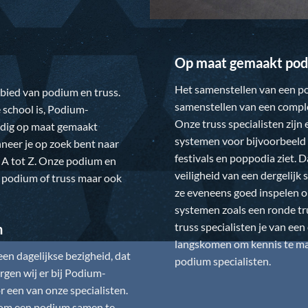
Op maat gemaakt pod
Het samenstellen van een po
gebied van podium en truss.
samenstellen van een comple
 school is,
Podium-
Onze truss specialisten zijn
ledig op maat gemaakt
systemen voor bijvoorbeeld 
neer je op zoek bent naar
festivals en poppodia ziet. 
 A tot Z. Onze podium en
veiligheid van een dergelij
w podium of truss maar ook
ze eveneens goed inspelen 
systemen zoals een ronde tr
truss specialisten je van ee
n
langskomen om kennis te mak
n dagelijkse bezigheid, dat
podium specialisten.
gen wij er bij
Podium-
 een van onze specialisten.
is om een podium samen te