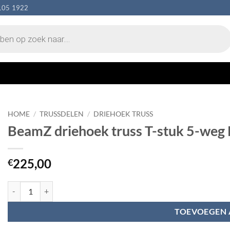
105 1922
HOME
/
TRUSSDELEN
/
DRIEHOEK TRUSS
BeamZ driehoek truss T-stuk 5-weg
225,00
€
BeamZ driehoek truss T-stuk 5-weg P33-T51 - Apex down aantal
TOEVOEGEN 