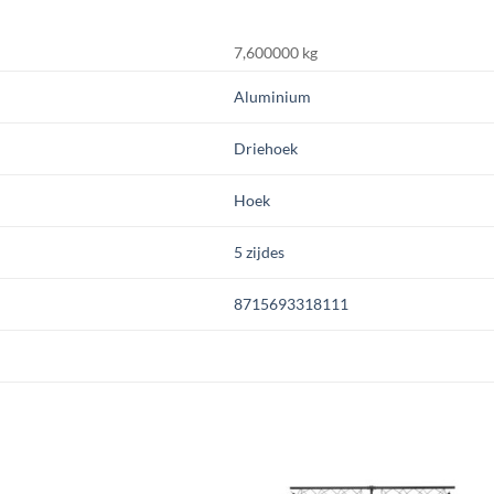
7,600000 kg
Aluminium
Driehoek
Hoek
5 zijdes
8715693318111