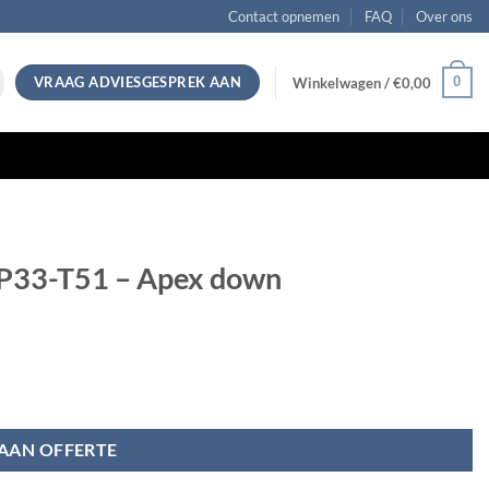
Contact opnemen
FAQ
Over ons
VRAAG ADVIESGESPREK AAN
0
Winkelwagen /
€
0,00
 P33-T51 – Apex down
AAN OFFERTE