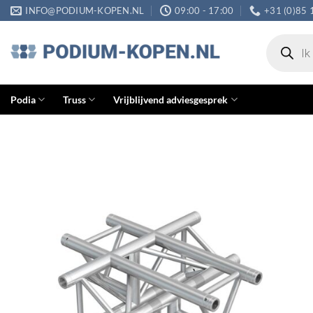
Ga
INFO@PODIUM-KOPEN.NL
09:00 - 17:00
+31 (0)85 
naar
Producten
inhoud
zoeken
Podia
Truss
Vrijblijvend adviesgesprek