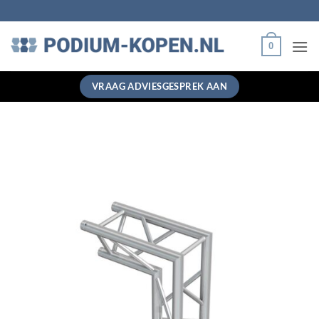
Ga
naar
inhoud
0
VRAAG ADVIESGESPREK AAN