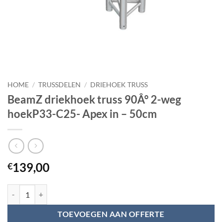
HOME
/
TRUSSDELEN
/
DRIEHOEK TRUSS
BeamZ driekhoek truss 90Â° 2-weg
hoekP33-C25- Apex in – 50cm
139,00
€
BeamZ driekhoek truss 90Â° 2-weg hoekP33-C25- Apex in - 50cm aan
TOEVOEGEN AAN OFFERTE