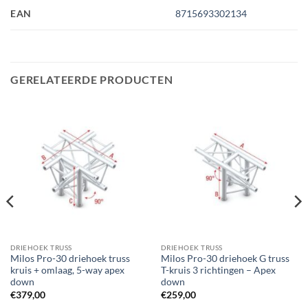
EAN
8715693302134
GERELATEERDE PRODUCTEN
DRIEHOEK TRUSS
DRIEHOEK TRUSS
Milos Pro-30 driehoek truss
Milos Pro-30 driehoek G truss
kruis + omlaag, 5-way apex
T-kruis 3 richtingen – Apex
down
down
€
379,00
€
259,00