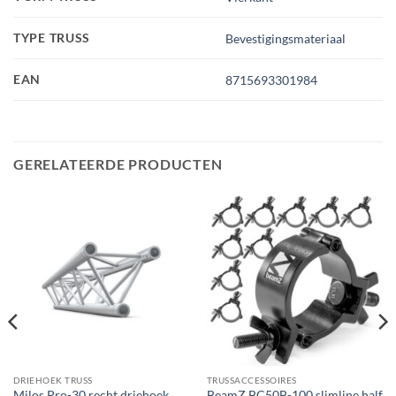
TYPE TRUSS
Bevestigingsmateriaal
EAN
8715693301984
GERELATEERDE PRODUCTEN
DRIEHOEK TRUSS
TRUSSACCESSOIRES
Milos Pro-30 recht driehoek
BeamZ BC50B-100 slimline half