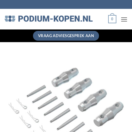
Ga
naar
inhoud
0
VRAAG ADVIESGESPREK AAN