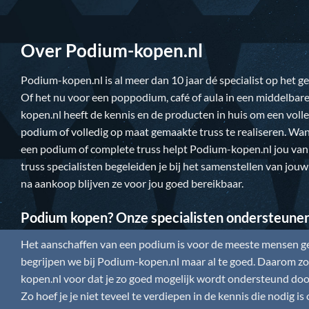
Over Podium-kopen.nl
Podium-kopen.nl
is al meer dan 10 jaar dé specialist op het 
Of het nu voor een poppodium, café of aula in een middelbare
kopen.nl
heeft de kennis en de producten in huis om een vol
podium of volledig op maat gemaakte truss te realiseren. Wan
een podium of complete truss helpt
Podium-kopen.nl
jou van
truss specialisten begeleiden je bij het samenstellen van jou
na aankoop blijven ze voor jou goed bereikbaar.
Podium kopen? Onze specialisten ondersteune
Het aanschaffen van een podium is voor de meeste mensen gee
begrijpen we bij
Podium-kopen.nl
maar al te goed. Daarom zor
kopen.nl
voor dat je zo goed mogelijk wordt ondersteund door
Zo hoef je je niet teveel te verdiepen in de kennis die nodig 