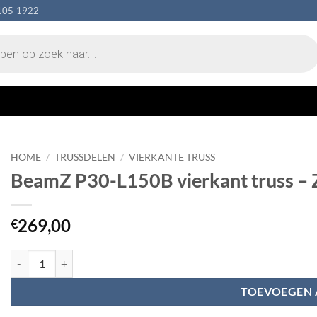
105 1922
HOME
/
TRUSSDELEN
/
VIERKANTE TRUSS
BeamZ P30-L150B vierkant truss – 
269,00
€
BeamZ P30-L150B vierkant truss - Zwart (150cm) aantal
TOEVOEGEN 