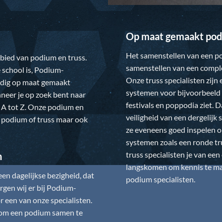
Op maat gemaakt pod
Het samenstellen van een po
gebied van podium en truss.
samenstellen van een comple
 school is,
Podium-
Onze truss specialisten zijn
ledig op maat gemaakt
systemen voor bijvoorbeeld 
neer je op zoek bent naar
festivals en poppodia ziet. 
 A tot Z. Onze podium en
veiligheid van een dergelij
w podium of truss maar ook
ze eveneens goed inspelen 
systemen zoals een ronde tr
truss specialisten je van ee
n
langskomen om kennis te mak
n dagelijkse bezigheid, dat
podium specialisten.
gen wij er bij
Podium-
 een van onze specialisten.
is om een podium samen te