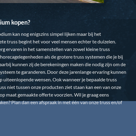
ium kopen?
dium kan nog enigszins simpel lijken maar bij het
te truss begint het voor veel mensen echter te duizelen.
 erg ervaren in het samenstellen van zowel kleine truss
horecagelegenheden als de grotere truss systemen die je bij
Daarbij kunnen zij de berekeningen maken die nodig zijn om de
k systeem te garanderen. Door deze jarenlange ervaring kunnen
op uiteenlopende wensen. Ook wanneer je bepaalde truss
uss niet tussen onze producten ziet staan kan een van onze
n op maat gemaakte offerte voorzien. Wil je graag eens
en? Plan dan een afspraak in met één van onze truss en/of