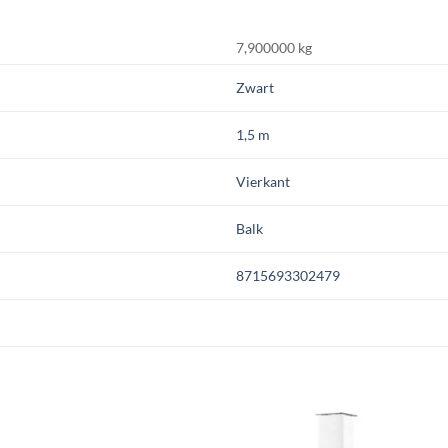
7,900000 kg
Zwart
1,5 m
Vierkant
Balk
8715693302479