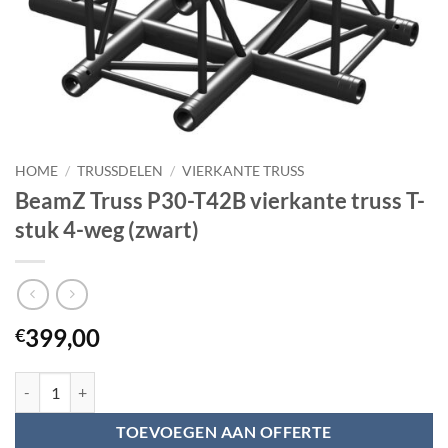
HOME
/
TRUSSDELEN
/
VIERKANTE TRUSS
BeamZ Truss P30-T42B vierkante truss T-
stuk 4-weg (zwart)
399,00
€
BeamZ Truss P30-T42B vierkante truss T-stuk 4-weg (zwart) aantal
TOEVOEGEN AAN OFFERTE