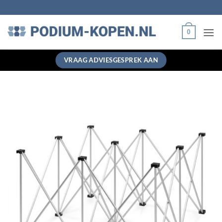
Ga
naar
inhoud
0
VRAAG ADVIESGESPREK AAN