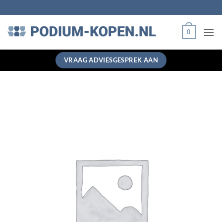
Ga
naar
inhoud
0
VRAAG ADVIESGESPREK AAN