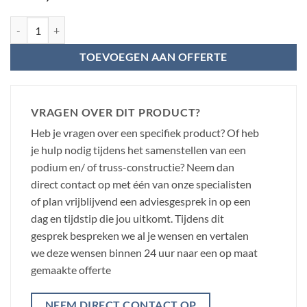
Power Dynamics riser voor Spider Deck750 100 x 100 x 60cm - Zwart
TOEVOEGEN AAN OFFERTE
VRAGEN OVER DIT PRODUCT?
Heb je vragen over een specifiek product? Of heb
je hulp nodig tijdens het samenstellen van een
podium en/ of truss-constructie? Neem dan
direct contact op met één van onze specialisten
of plan vrijblijvend een adviesgesprek in op een
dag en tijdstip die jou uitkomt. Tijdens dit
gesprek bespreken we al je wensen en vertalen
we deze wensen binnen 24 uur naar een op maat
gemaakte offerte
NEEM DIRECT CONTACT OP