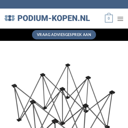
Ga
naar
inhoud
0
VRAAG ADVIESGESPREK AAN