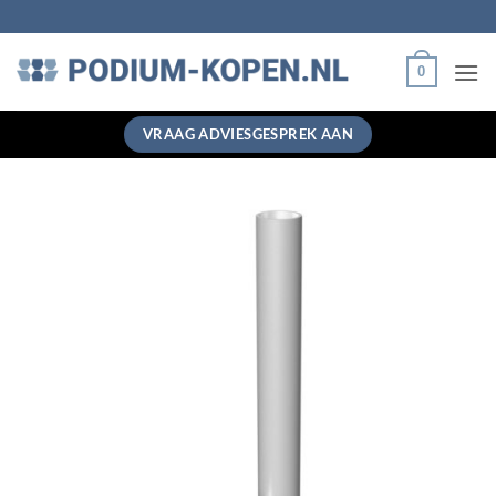
Ga
naar
inhoud
0
VRAAG ADVIESGESPREK AAN