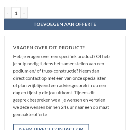
Power Dynamics ronde podiumpoot met wiel 40cm incl. rem aantal
TOEVOEGEN AAN OFFERTE
VRAGEN OVER DIT PRODUCT?
Heb je vragen over een specifiek product? Of heb
je hulp nodig tijdens het samenstellen van een
podium en/ of truss-constructie? Neem dan
direct contact op met één van onze specialisten
of plan vrijblijvend een adviesgesprek in op een
dag en tijdstip die jou uitkomt. Tijdens dit
gesprek bespreken we al je wensen en vertalen
we deze wensen binnen 24 uur naar een op maat
gemaakte offerte
NEEM DIRECT CONTACT OP