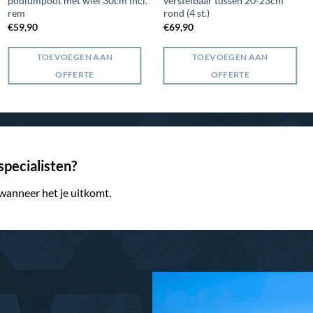
podiumpoot met wiel 30cm incl.
verstelbaar tussen 20-23cm
rem
rond (4 st.)
€
59,90
€
69,90
TOEVOEGEN AAN
TOEVOEGEN AAN
OFFERTE
OFFERTE
pecialisten?
 wanneer het je uitkomt.