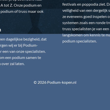
festivals en poppodia ziet. 
 A tot Z. Onze podium en
veiligheid van een dergelij
w podium of truss maar ook
ze eveneens goed inspelen 
systemen zoals een ronde tr
truss specialisten je van ee
n
langskomen om kennis te mak
n dagelijkse bezigheid, dat
podium specialisten.
gen wij er bij
Podium-
 een van onze specialisten.
is om een podium samen te
over zal laten.
© 2026 Podium-kopen.nl