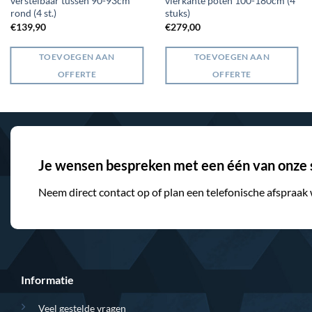
verstelbaar tussen 90-93cm
vierkante poten 100-180cm (4
rond (4 st.)
stuks)
€
139,90
€
279,00
TOEVOEGEN AAN
TOEVOEGEN AAN
OFFERTE
OFFERTE
Je wensen bespreken met een één van onze s
Neem direct contact op of plan een telefonische afspraak
Informatie
Veel gestelde vragen