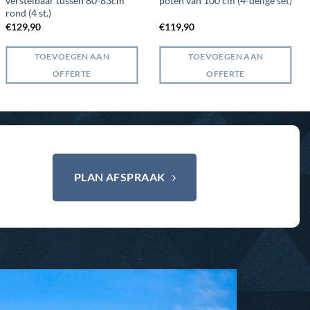
verstelbaar tussen 80-83cm
poten van 100 cm (4-delige set)
rond (4 st.)
€
129,90
€
119,90
TOEVOEGEN AAN
TOEVOEGEN AAN
OFFERTE
OFFERTE
PLAN AFSPRAAK