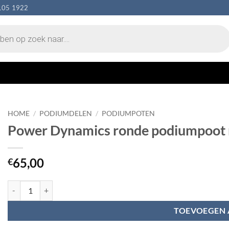
105 1922
HOME
/
PODIUMDELEN
/
PODIUMPOTEN
Power Dynamics ronde podiumpoot 
65,00
€
Power Dynamics ronde podiumpoot met wiel 40cm aantal
TOEVOEGEN 