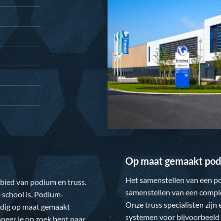
Op maat gemaakt pod
Het samenstellen van een po
gebied van podium en truss.
samenstellen van een comple
 school is,
Podium-
Onze truss specialisten zijn
ledig op maat gemaakt
systemen voor bijvoorbeeld 
neer je op zoek bent naar