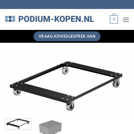
Ga
naar
inhoud
0
VRAAG ADVIESGESPREK AAN