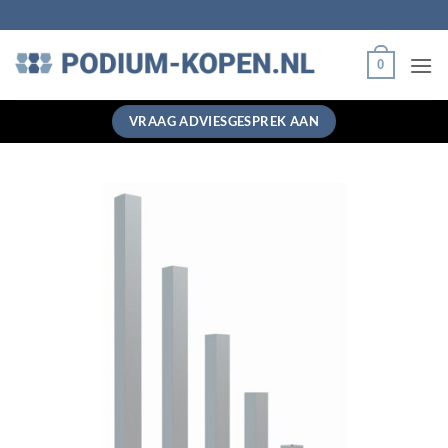
Ga
naar
inhoud
0
VRAAG ADVIESGESPREK AAN