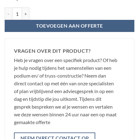
Power Dynamics set vierkante aluminium poten 20cm (4 stuks) aantal
TOEVOEGEN AAN OFFERTE
VRAGEN OVER DIT PRODUCT?
Heb je vragen over een specifiek product? Of heb
je hulp nodig tijdens het samenstellen van een
podium en/ of truss-constructie? Neem dan
direct contact op met één van onze specialisten
of plan vrijblijvend een adviesgesprek in op een
dag en tijdstip die jou uitkomt. Tijdens dit
gesprek bespreken we al je wensen en vertalen
we deze wensen binnen 24 uur naar een op maat
gemaakte offerte
NEEM DIRECT CONTACT OP