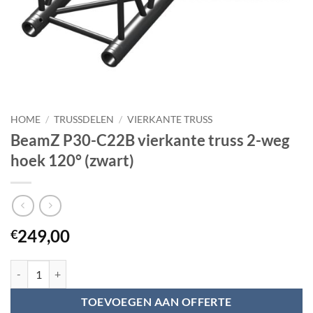
HOME
/
TRUSSDELEN
/
VIERKANTE TRUSS
BeamZ P30-C22B vierkante truss 2-weg
hoek 120° (zwart)
249,00
€
BeamZ P30-C22B vierkante truss 2-weg hoek 120° (zwart) aantal
TOEVOEGEN AAN OFFERTE