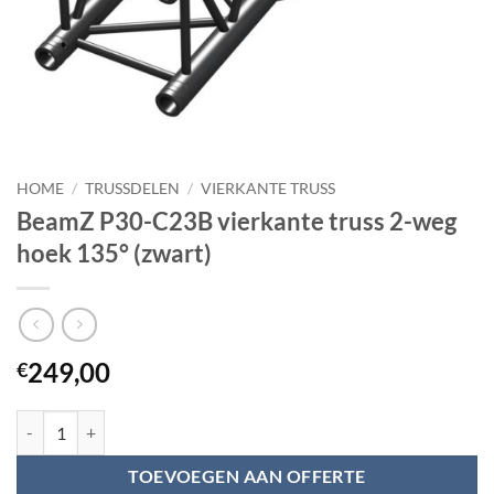
HOME
/
TRUSSDELEN
/
VIERKANTE TRUSS
BeamZ P30-C23B vierkante truss 2-weg
hoek 135° (zwart)
249,00
€
BeamZ P30-C23B vierkante truss 2-weg hoek 135° (zwart) aantal
TOEVOEGEN AAN OFFERTE