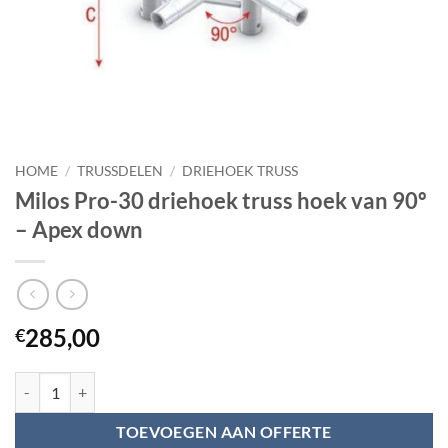
HOME
/
TRUSSDELEN
/
DRIEHOEK TRUSS
Milos Pro-30 driehoek truss hoek van 90º
– Apex down
285,00
€
Milos Pro-30 driehoek truss hoek van 90º - Apex down aantal
TOEVOEGEN AAN OFFERTE