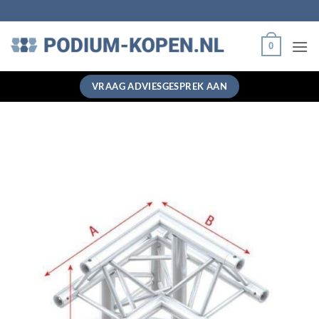
Ga
naar
inhoud
0
VRAAG ADVIESGESPREK AAN