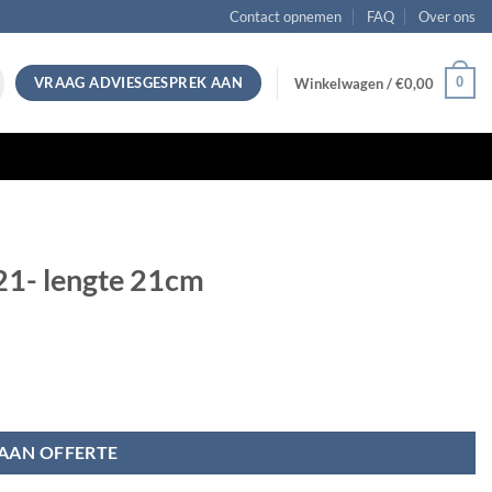
Contact opnemen
FAQ
Over ons
VRAAG ADVIESGESPREK AAN
0
Winkelwagen /
€
0,00
21- lengte 21cm
AAN OFFERTE