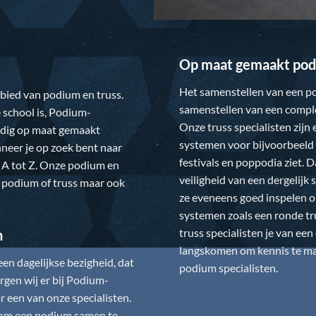
Op maat gemaakt pod
Het samenstellen van een po
gebied van podium en truss.
samenstellen van een comple
 school is,
Podium-
Onze truss specialisten zijn
ledig op maat gemaakt
systemen voor bijvoorbeeld 
neer je op zoek bent naar
festivals en poppodia ziet. 
 A tot Z. Onze podium en
veiligheid van een dergelij
w podium of truss maar ook
ze eveneens goed inspelen 
systemen zoals een ronde tr
truss specialisten je van ee
n
langskomen om kennis te mak
n dagelijkse bezigheid, dat
podium specialisten.
gen wij er bij
Podium-
 een van onze specialisten.
is om een podium samen te