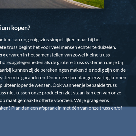
ium kopen?
dium kan nog enigszins simpel lijken maar bij het
te truss begint het voor veel mensen echter te duizelen.
 erg ervaren in het samenstellen van zowel kleine truss
horecagelegenheden als de grotere truss systemen die je bij
Daarbij kunnen zij de berekeningen maken die nodig zijn om de
k systeem te garanderen. Door deze jarenlange ervaring kunnen
op uiteenlopende wensen. Ook wanneer je bepaalde truss
uss niet tussen onze producten ziet staan kan een van onze
n op maat gemaakte offerte voorzien. Wil je graag eens
en? Plan dan een afspraak in met één van onze truss en/of