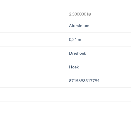
2,500000 kg
Aluminium
0,21 m
Driehoek
Hoek
8715693317794