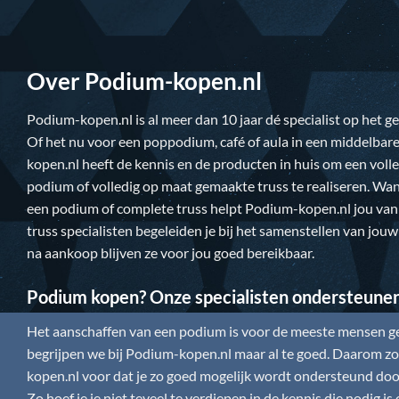
Over Podium-kopen.nl
Podium-kopen.nl
is al meer dan 10 jaar dé specialist op het 
Of het nu voor een poppodium, café of aula in een middelbare
kopen.nl
heeft de kennis en de producten in huis om een vol
podium of volledig op maat gemaakte truss te realiseren. Wan
een podium of complete truss helpt
Podium-kopen.nl
jou van
truss specialisten begeleiden je bij het samenstellen van jou
na aankoop blijven ze voor jou goed bereikbaar.
Podium kopen? Onze specialisten ondersteune
Het aanschaffen van een podium is voor de meeste mensen gee
begrijpen we bij
Podium-kopen.nl
maar al te goed. Daarom zor
kopen.nl
voor dat je zo goed mogelijk wordt ondersteund door
Zo hoef je je niet teveel te verdiepen in de kennis die nodig 