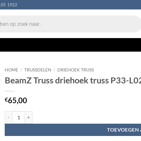
105 1922
HOME
/
TRUSSDELEN
/
DRIEHOEK TRUSS
BeamZ Truss driehoek truss P33-L0
65,00
€
BeamZ Truss driehoek truss P33-L021- lengte 21cm aantal
TOEVOEGEN 