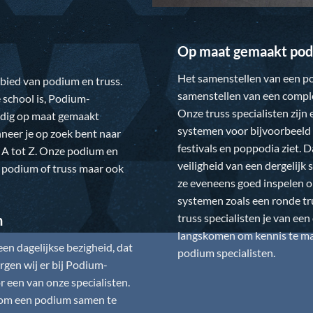
Op maat gemaakt pod
Het samenstellen van een po
gebied van podium en truss.
samenstellen van een comple
 school is,
Podium-
Onze truss specialisten zijn
ledig op maat gemaakt
systemen voor bijvoorbeeld 
neer je op zoek bent naar
festivals en poppodia ziet. 
 A tot Z. Onze podium en
veiligheid van een dergelij
w podium of truss maar ook
ze eveneens goed inspelen 
systemen zoals een ronde tr
truss specialisten je van ee
n
langskomen om kennis te mak
n dagelijkse bezigheid, dat
podium specialisten.
gen wij er bij
Podium-
 een van onze specialisten.
is om een podium samen te