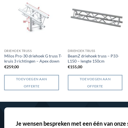
DRIEHOEK TRUSS
DRIEHOEK TRUSS
Milos Pro-30 driehoek G truss T-
BeamZ driehoek truss – P33-
kruis 3 richtingen – Apex down
L150 – lengte 150cm
€
259,00
€
155,00
TOEVOEGEN AAN
TOEVOEGEN AAN
OFFERTE
OFFERTE
Je wensen bespreken met een één van onze s