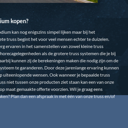
ium kopen?
dium kan nog enigszins simpel lijken maar bij het
te truss begint het voor veel mensen echter te duizelen.
 erg ervaren in het samenstellen van zowel kleine truss
horecagelegenheden als de grotere truss systemen die je bij
Daarbij kunnen zij de berekeningen maken die nodig zijn om de
k systeem te garanderen. Door deze jarenlange ervaring kunnen
op uiteenlopende wensen. Ook wanneer je bepaalde truss
uss niet tussen onze producten ziet staan kan een van onze
n op maat gemaakte offerte voorzien. Wil je graag eens
en? Plan dan een afspraak in met één van onze truss en/of