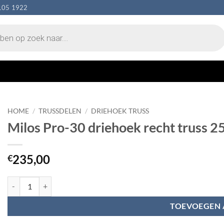
105 1922
HOME
/
TRUSSDELEN
/
DRIEHOEK TRUSS
Milos Pro-30 driehoek recht truss 
235,00
€
Milos Pro-30 driehoek recht truss 2500 mm aantal
TOEVOEGEN 