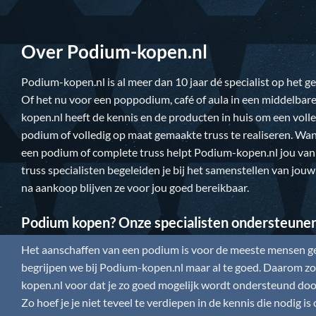
Over Podium-kopen.nl
Podium-kopen.nl
is al meer dan 10 jaar dé specialist op het 
Of het nu voor een poppodium, café of aula in een middelbare
kopen.nl
heeft de kennis en de producten in huis om een vol
podium of volledig op maat gemaakte truss te realiseren. Wan
een podium of complete truss helpt
Podium-kopen.nl
jou van
truss specialisten begeleiden je bij het samenstellen van jou
na aankoop blijven ze voor jou goed bereikbaar.
Podium kopen? Onze specialisten ondersteune
Het aanschaffen van een podium is voor de meeste mensen gee
begrijpen we bij
Podium-kopen.nl
maar al te goed. Daarom zor
kopen.nl
voor dat je zo goed mogelijk wordt ondersteund door
Zo hoef je je niet teveel te verdiepen in de kennis die nodig 