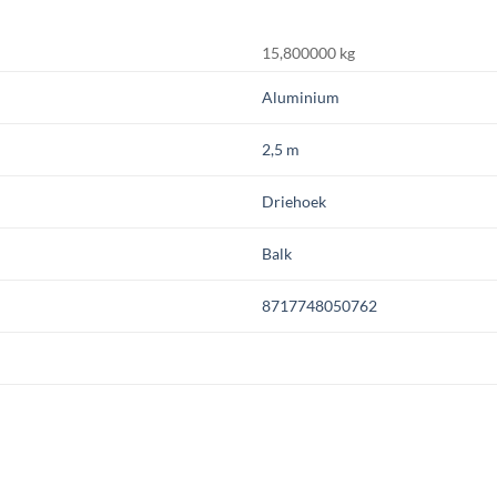
15,800000 kg
Aluminium
2,5 m
Driehoek
Balk
8717748050762