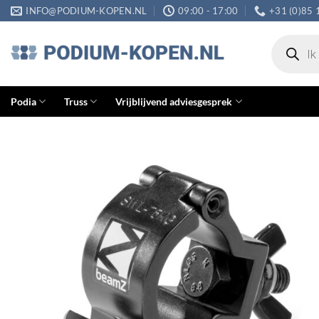
Ga
INFO@PODIUM-KOPEN.NL
09:00 - 17:00
+31 (0)85 
naar
Producten
inhoud
zoeken
Podia
Truss
Vrijblijvend adviesgesprek