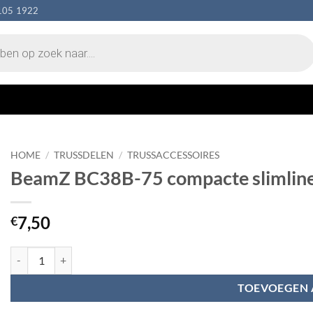
105 1922
HOME
/
TRUSSDELEN
/
TRUSSACCESSOIRES
BeamZ BC38B-75 compacte slimline h
7,50
€
BeamZ BC38B-75 compacte slimline half coupler (75kg - Zwart) aanta
TOEVOEGEN 