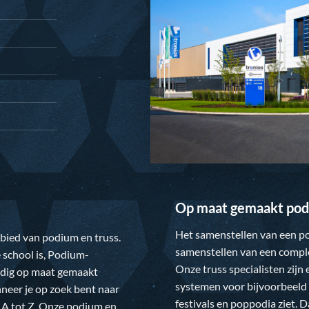
Op maat gemaakt pod
Het samenstellen van een po
gebied van podium en truss.
samenstellen van een comple
 school is,
Podium-
Onze truss specialisten zijn
ledig op maat gemaakt
systemen voor bijvoorbeeld 
neer je op zoek bent naar
festivals en poppodia ziet. 
 A tot Z. Onze podium en