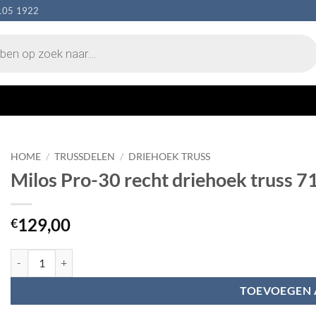
105 1922
HOME
/
TRUSSDELEN
/
DRIEHOEK TRUSS
Milos Pro-30 recht driehoek truss 
129,00
€
Milos Pro-30 recht driehoek truss 710 mm aantal
TOEVOEGEN 