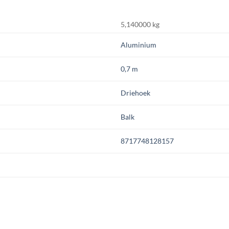
5,140000 kg
Aluminium
0,7 m
Driehoek
Balk
8717748128157