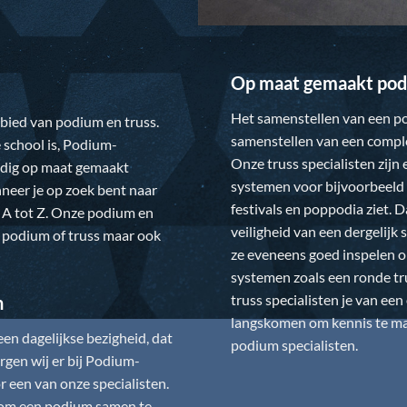
Op maat gemaakt pod
Het samenstellen van een po
gebied van podium en truss.
samenstellen van een comple
 school is,
Podium-
Onze truss specialisten zijn
ledig op maat gemaakt
systemen voor bijvoorbeeld 
neer je op zoek bent naar
festivals en poppodia ziet. 
 A tot Z. Onze podium en
veiligheid van een dergelij
w podium of truss maar ook
ze eveneens goed inspelen 
systemen zoals een ronde tr
truss specialisten je van ee
n
langskomen om kennis te mak
n dagelijkse bezigheid, dat
podium specialisten.
gen wij er bij
Podium-
 een van onze specialisten.
is om een podium samen te