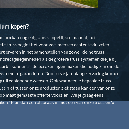
ium kopen?
dium kan nog enigszins simpel lijken maar bij het
te truss begint het voor veel mensen echter te duizelen.
 erg ervaren in het samenstellen van zowel kleine truss
horecagelegenheden als de grotere truss systemen die je bij
Daarbij kunnen zij de berekeningen maken die nodig zijn om de
k systeem te garanderen. Door deze jarenlange ervaring kunnen
op uiteenlopende wensen. Ook wanneer je bepaalde truss
uss niet tussen onze producten ziet staan kan een van onze
n op maat gemaakte offerte voorzien. Wil je graag eens
en? Plan dan een afspraak in met één van onze truss en/of