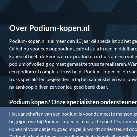
Over Podium-kopen.nl
Podium-kopen.nl
is al meer dan 10 jaar dé specialist op het 
Of het nu voor een poppodium, café of aula in een middelbare
kopen.nl
heeft de kennis en de producten in huis om een vol
podium of volledig op maat gemaakte truss te realiseren. Wan
een podium of complete truss helpt
Podium-kopen.nl
jou van
truss specialisten begeleiden je bij het samenstellen van jou
na aankoop blijven ze voor jou goed bereikbaar.
Podium kopen? Onze specialisten ondersteune
Het aanschaffen van een podium is voor de meeste mensen gee
begrijpen we bij
Podium-kopen.nl
maar al te goed. Daarom zor
kopen.nl
voor dat je zo goed mogelijk wordt ondersteund door
Zo hoef je je niet teveel te verdiepen in de kennis die nodig 