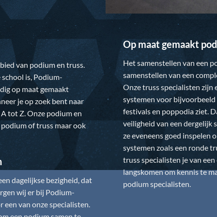
Op maat gemaakt pod
Het samenstellen van een po
gebied van podium en truss.
samenstellen van een comple
 school is,
Podium-
Onze truss specialisten zijn
ledig op maat gemaakt
systemen voor bijvoorbeeld 
neer je op zoek bent naar
festivals en poppodia ziet. 
 A tot Z. Onze podium en
veiligheid van een dergelij
w podium of truss maar ook
ze eveneens goed inspelen 
systemen zoals een ronde tr
truss specialisten je van ee
n
langskomen om kennis te mak
n dagelijkse bezigheid, dat
podium specialisten.
gen wij er bij
Podium-
 een van onze specialisten.
is om een podium samen te