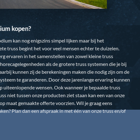
ium kopen?
dium kan nog enigszins simpel lijken maar bij het
te truss begint het voor veel mensen echter te duizelen.
 erg ervaren in het samenstellen van zowel kleine truss
horecagelegenheden als de grotere truss systemen die je bij
Daarbij kunnen zij de berekeningen maken die nodig zijn om de
k systeem te garanderen. Door deze jarenlange ervaring kunnen
op uiteenlopende wensen. Ook wanneer je bepaalde truss
uss niet tussen onze producten ziet staan kan een van onze
n op maat gemaakte offerte voorzien. Wil je graag eens
en? Plan dan een afspraak in met één van onze truss en/of