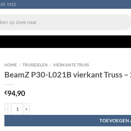
105 1922
HOME
/
TRUSSDELEN
/
VIERKANTE TRUSS
BeamZ P30-L021B vierkant Truss – 
94,90
€
BeamZ P30-L021B vierkant Truss - 21cm (zwart) aantal
TOEVOEGEN 