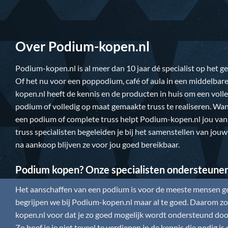
Over Podium-kopen.nl
Podium-kopen.nl
is al meer dan 10 jaar dé specialist op het 
Of het nu voor een poppodium, café of aula in een middelbare
kopen.nl
heeft de kennis en de producten in huis om een vol
podium of volledig op maat gemaakte truss te realiseren. Wan
een podium of complete truss helpt
Podium-kopen.nl
jou van
truss specialisten begeleiden je bij het samenstellen van jou
na aankoop blijven ze voor jou goed bereikbaar.
Podium kopen? Onze specialisten ondersteune
Het aanschaffen van een podium is voor de meeste mensen gee
begrijpen we bij
Podium-kopen.nl
maar al te goed. Daarom zor
kopen.nl
voor dat je zo goed mogelijk wordt ondersteund door
Zo hoef je je niet teveel te verdiepen in de kennis die nodig 