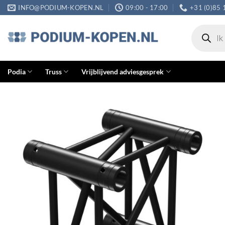
Ga
INFO@PODIUM-KOPEN.NL
09:00 - 17:00
+31 (0)85 
naar
Producten
inhoud
zoeken
Podia
Truss
Vrijblijvend adviesgesprek