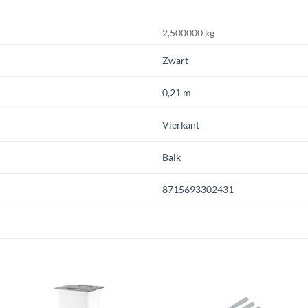
2,500000 kg
Zwart
0,21 m
Vierkant
Balk
8715693302431