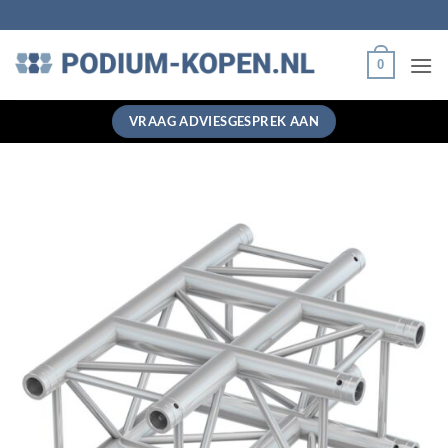
Ga
naar
inhoud
0
VRAAG ADVIESGESPREK AAN