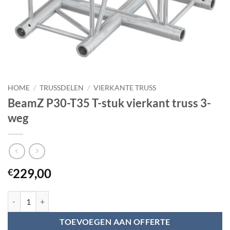
HOME
/
TRUSSDELEN
/
VIERKANTE TRUSS
BeamZ P30-T35 T-stuk vierkant truss 3-
weg
229,00
€
BeamZ P30-T35 T-stuk vierkant truss 3-weg aantal
TOEVOEGEN AAN OFFERTE