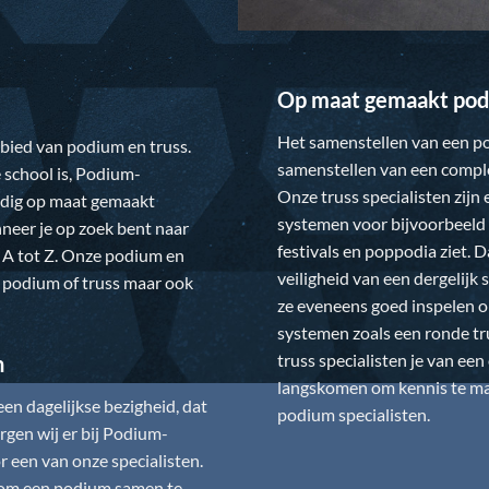
Op maat gemaakt pod
Het samenstellen van een po
gebied van podium en truss.
samenstellen van een comple
 school is,
Podium-
Onze truss specialisten zijn
ledig op maat gemaakt
systemen voor bijvoorbeeld 
neer je op zoek bent naar
festivals en poppodia ziet. 
 A tot Z. Onze podium en
veiligheid van een dergelij
w podium of truss maar ook
ze eveneens goed inspelen 
systemen zoals een ronde tr
truss specialisten je van ee
n
langskomen om kennis te mak
n dagelijkse bezigheid, dat
podium specialisten.
gen wij er bij
Podium-
 een van onze specialisten.
is om een podium samen te