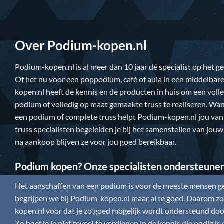
Over Podium-kopen.nl
Podium-kopen.nl
is al meer dan 10 jaar dé specialist op het 
Of het nu voor een poppodium, café of aula in een middelbare
kopen.nl
heeft de kennis en de producten in huis om een vol
podium of volledig op maat gemaakte truss te realiseren. Wan
een podium of complete truss helpt
Podium-kopen.nl
jou van
truss specialisten begeleiden je bij het samenstellen van jou
na aankoop blijven ze voor jou goed bereikbaar.
Podium kopen? Onze specialisten ondersteune
Het aanschaffen van een podium is voor de meeste mensen gee
begrijpen we bij
Podium-kopen.nl
maar al te goed. Daarom zor
kopen.nl
voor dat je zo goed mogelijk wordt ondersteund door
Zo hoef je je niet teveel te verdiepen in de kennis die nodig 