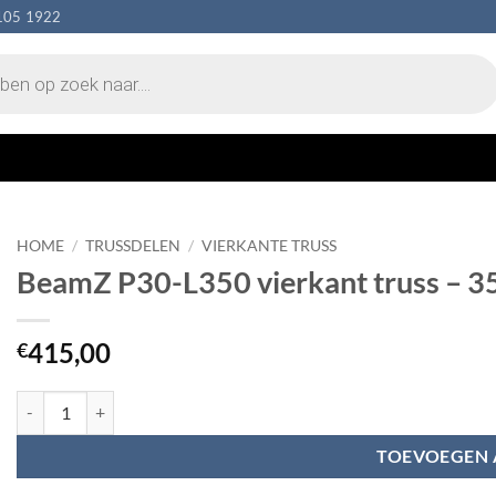
105 1922
HOME
/
TRUSSDELEN
/
VIERKANTE TRUSS
BeamZ P30-L350 vierkant truss – 
415,00
€
BeamZ P30-L350 vierkant truss - 350cm aantal
TOEVOEGEN 