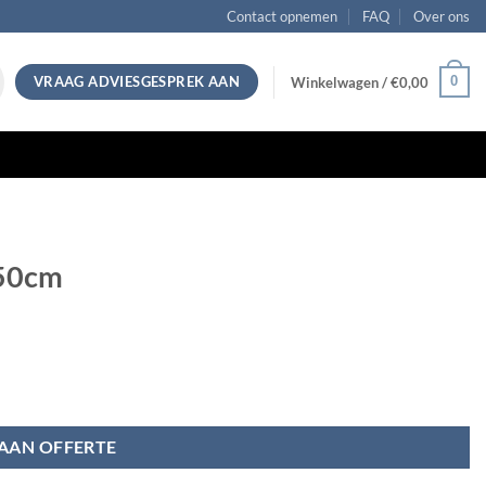
Contact opnemen
FAQ
Over ons
VRAAG ADVIESGESPREK AAN
0
Winkelwagen /
€
0,00
350cm
AAN OFFERTE