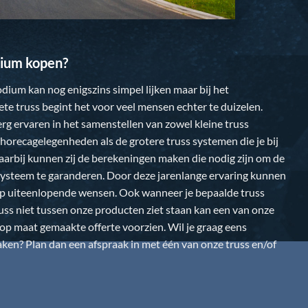
ium kopen?
dium kan nog enigszins simpel lijken maar bij het
te truss begint het voor veel mensen echter te duizelen.
 erg ervaren in het samenstellen van zowel kleine truss
horecagelegenheden als de grotere truss systemen die je bij
Daarbij kunnen zij de berekeningen maken die nodig zijn om de
k systeem te garanderen. Door deze jarenlange ervaring kunnen
op uiteenlopende wensen. Ook wanneer je bepaalde truss
uss niet tussen onze producten ziet staan kan een van onze
n op maat gemaakte offerte voorzien. Wil je graag eens
en? Plan dan een afspraak in met één van onze truss en/of