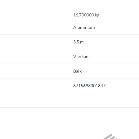
16,700000 kg
Aluminium
3,5 m
Vierkant
Balk
8715693301847