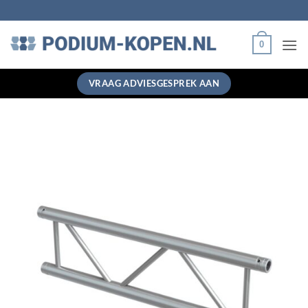
Ga
naar
inhoud
0
VRAAG ADVIESGESPREK AAN