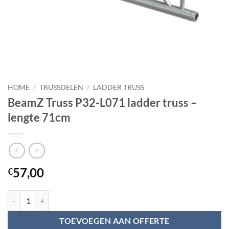
HOME
/
TRUSSDELEN
/
LADDER TRUSS
BeamZ Truss P32-L071 ladder truss –
lengte 71cm
57,00
€
BeamZ Truss P32-L071 ladder truss - lengte 71cm aantal
TOEVOEGEN AAN OFFERTE