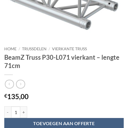
HOME
/
TRUSSDELEN
/
VIERKANTE TRUSS
BeamZ Truss P30-L071 vierkant – lengte
71cm
135,00
€
BeamZ Truss P30-L071 vierkant - lengte 71cm aantal
TOEVOEGEN AAN OFFERTE