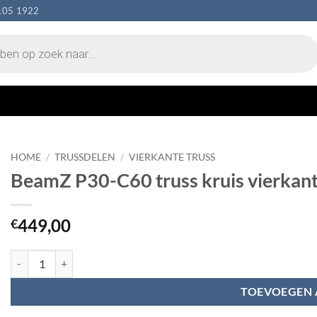
105 1922
HOME
/
TRUSSDELEN
/
VIERKANTE TRUSS
BeamZ P30-C60 truss kruis vierkan
449,00
€
BeamZ P30-C60 truss kruis vierkant 6-weg aantal
TOEVOEGEN 