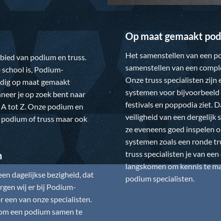
Op maat gemaakt pod
Het samenstellen van een po
gebied van podium en truss.
samenstellen van een comple
 school is,
Podium-
Onze truss specialisten zijn
ledig op maat gemaakt
systemen voor bijvoorbeeld 
neer je op zoek bent naar
festivals en poppodia ziet. 
 A tot Z. Onze podium en
veiligheid van een dergelij
w podium of truss maar ook
ze eveneens goed inspelen 
systemen zoals een ronde tr
truss specialisten je van ee
n
langskomen om kennis te mak
n dagelijkse bezigheid, dat
podium specialisten.
gen wij er bij
Podium-
 een van onze specialisten.
is om een podium samen te