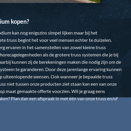
ium kopen?
dium kan nog enigszins simpel lijken maar bij het
te truss begint het voor veel mensen echter te duizelen.
 erg ervaren in het samenstellen van zowel kleine truss
horecagelegenheden als de grotere truss systemen die je bij
Daarbij kunnen zij de berekeningen maken die nodig zijn om de
k systeem te garanderen. Door deze jarenlange ervaring kunnen
op uiteenlopende wensen. Ook wanneer je bepaalde truss
uss niet tussen onze producten ziet staan kan een van onze
n op maat gemaakte offerte voorzien. Wil je graag eens
en? Plan dan een afspraak in met één van onze truss en/of