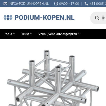
Ga
INFO@PODIUM-KOPEN.NL
09:00 - 17:00
+31 (0)85 
naar
Producten
inhoud
zoeken
Podia
Truss
Vrijblijvend adviesgesprek