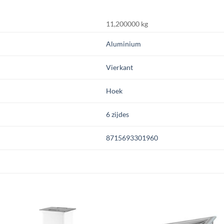
11,200000 kg
Aluminium
Vierkant
Hoek
6 zijdes
8715693301960