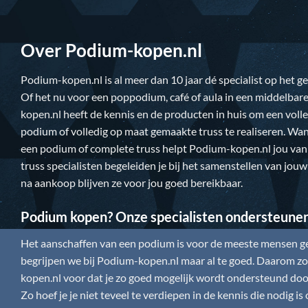
Over Podium-kopen.nl
Podium-kopen.nl
is al meer dan 10 jaar dé specialist op het 
Of het nu voor een poppodium, café of aula in een middelbare
kopen.nl
heeft de kennis en de producten in huis om een vol
podium of volledig op maat gemaakte truss te realiseren. Wan
een podium of complete truss helpt
Podium-kopen.nl
jou van
truss specialisten begeleiden je bij het samenstellen van jou
na aankoop blijven ze voor jou goed bereikbaar.
Podium kopen? Onze specialisten ondersteune
Het aanschaffen van een podium is voor de meeste mensen gee
begrijpen we bij
Podium-kopen.nl
maar al te goed. Daarom zor
kopen.nl
voor dat je zo goed mogelijk wordt ondersteund door
Zo hoef je je niet teveel te verdiepen in de kennis die nodig 