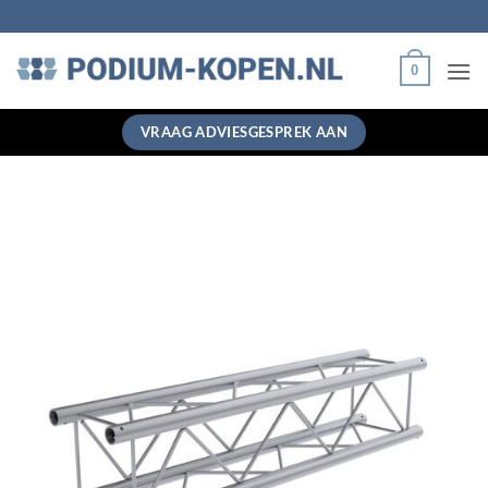
Ga
naar
inhoud
0
VRAAG ADVIESGESPREK AAN